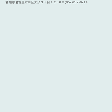
愛知県名古屋市中区大須３丁目４２−６☏ (052)252-0214
プライバシーポリシー
特定商取引法に基づく表記
©relierlescoeurs ルリエレクール