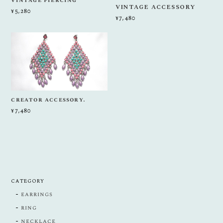
vintage piercing
VINTAGE ACCESSORY
¥5,280
¥7,480
creator accessory.
¥7,480
CATEGORY
earrings
ring
necklace