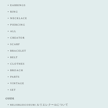
earrings
ring
necklace
piercing
all
creator
scarf
bracelet
belt
clothes
broach
parts
vintage
set
GUIDE
relierlescoeurs ルリエレクールについて