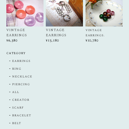
VINTAGE
VINTAGE
vintage
EARRINGS
EARRINGS
earrings.
¥6,380
¥15,180
¥10,780
CATEGORY
earrings
ring
necklace
piercing
all
creator
scarf
bracelet
belt