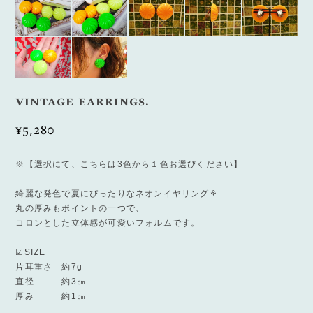
vintage earrings.
¥5,280
※【選択にて、こちらは3色から１色お選びください】
綺麗な発色で夏にぴったりなネオンイヤリング⚘
丸の厚みもポイントの一つで、
コロンとした立体感が可愛いフォルムです。
☑SIZE
片耳重さ 約7g
直径 約3㎝
厚み 約1㎝