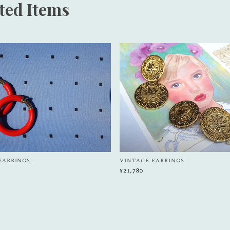
ted Items
earrings.
vintage earrings.
¥21,780