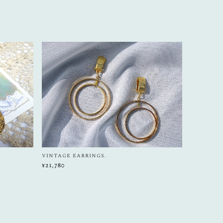
vintage earrings.
¥21,780