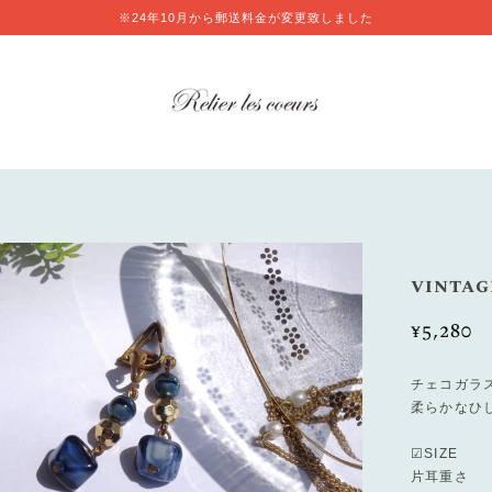
※24年10月から郵送料金が変更致しました
vintag
¥5,280
チェコガラ
柔らかなひ
☑SIZE
片耳重さ