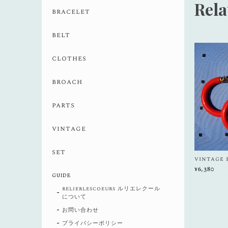
Rela
bracelet
belt
clothes
broach
parts
vintage
set
vintage 
¥6,380
GUIDE
relierlescoeurs ルリエレクール
について
お問い合わせ
プライバシーポリシー