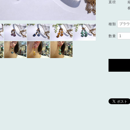
直径 縦
横 約
種類
数量