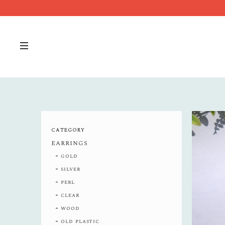
CATEGORY
earrings
gold
silver
perl
clear
wood
old plastic