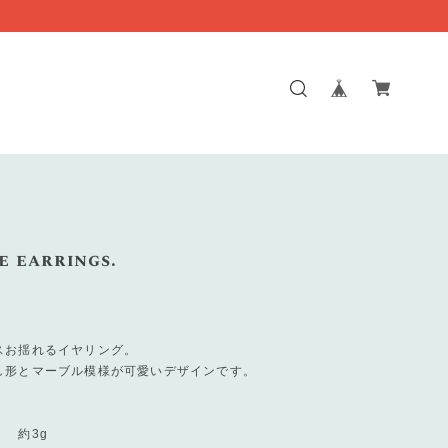
e earrings.
スお揺れるイヤリング。
し形とマーブル模様が可愛いデザインです。
 約3g