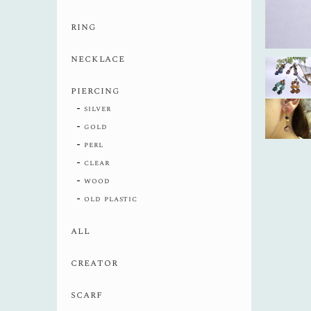
ring
necklace
piercing
silver
gold
perl
clear
wood
old plastic
all
creator
scarf