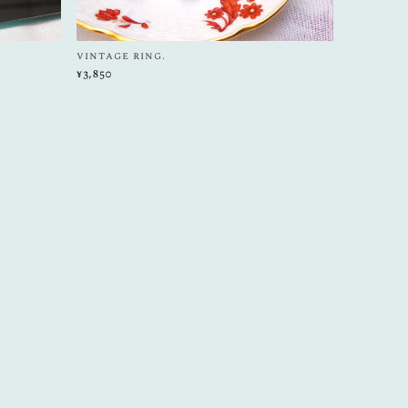
vintage ring.
¥3,850