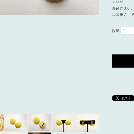
✓size
直径約3.0
片耳重さ 
数量