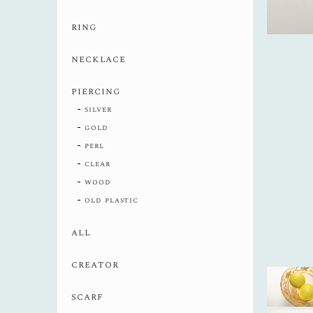
ring
necklace
piercing
silver
gold
perl
clear
wood
old plastic
all
creator
scarf