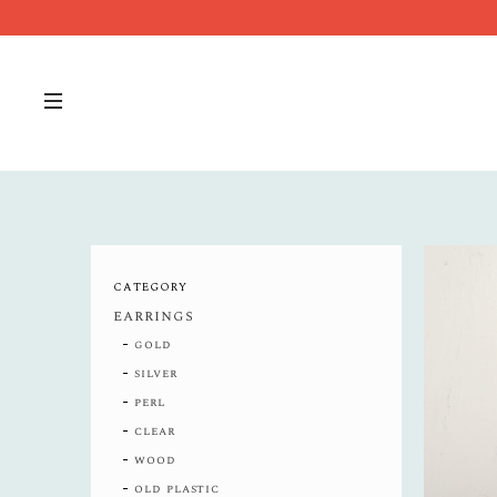
CATEGORY
earrings
gold
silver
perl
clear
wood
old plastic