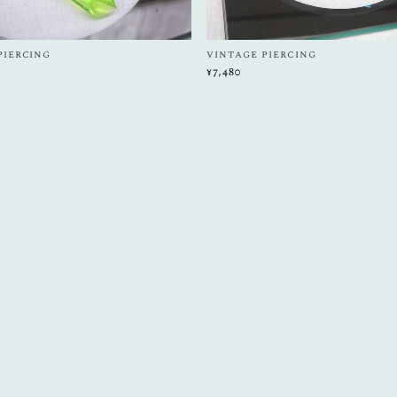
piercing
vintage piercing
¥7,480