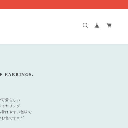
e earrings.
が可愛らしい
ジイヤリング
る着けやすい色味で
お色です✩.*˚