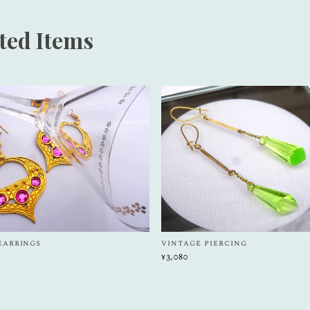
ted Items
earrings
vintage piercing
¥3,080