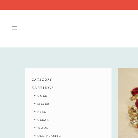
CATEGORY
earrings
gold
silver
perl
clear
wood
old plastic