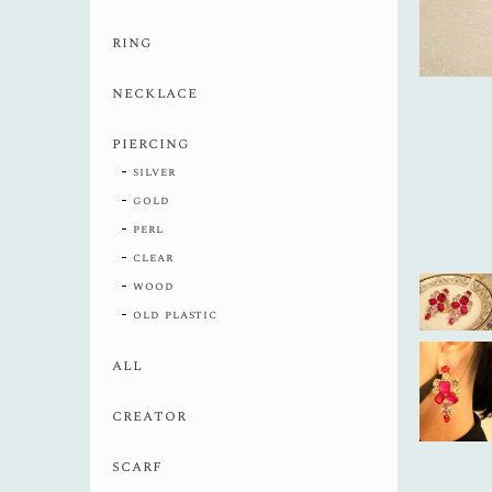
ring
necklace
piercing
silver
gold
perl
clear
wood
old plastic
all
creator
scarf