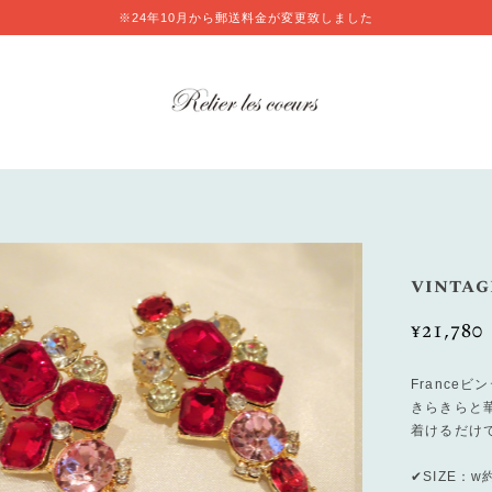
※24年10月から郵送料金が変更致しました
vintag
¥21,780
Franceビ
きらきらと
着けるだけ
✔︎SIZE：w