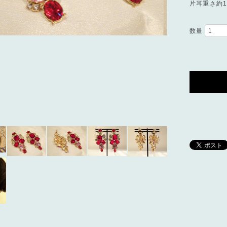
片耳重さ約12
数量