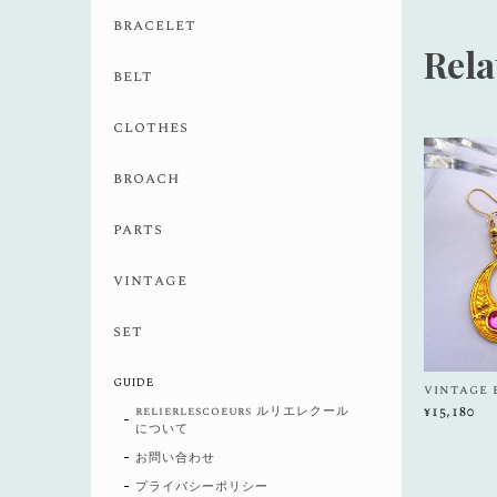
bracelet
Rela
belt
clothes
broach
parts
vintage
set
GUIDE
vintage 
relierlescoeurs ルリエレクール
¥15,180
について
お問い合わせ
プライバシーポリシー