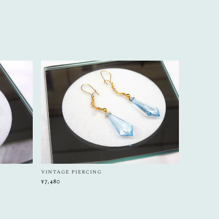
vintage piercing
¥7,480