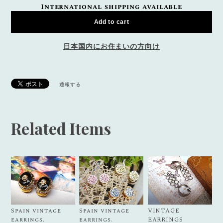
International shipping available
Add to cart
日本国内にお住まいの方向け
通報する
Related Items
Spain vintage
Spain vintage
VINTAGE
earrings.
earrings.
EARRINGS