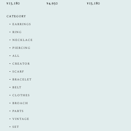
¥15,180
¥4,950
¥15,180
CATEGORY
earrings
ring
necklace
piercing
all
creator
scarf
bracelet
belt
clothes
broach
parts
vintage
set