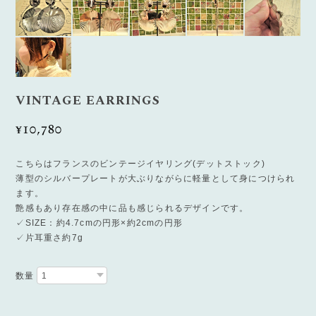
VINTAGE EARRINGS
¥10,780
こちらはフランスのビンテージイヤリング(デットストック)
薄型のシルバープレートが大ぶりながらに軽量として身につけられ
ます。
艶感もあり存在感の中に品も感じられるデザインです。
✓SIZE：約4.7cmの円形×約2cmの円形
✓片耳重さ約7g
数量